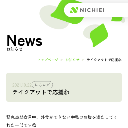
Top
News
トップページ
About
お知らせ
日榮とは
トップページ
お知らせ
テイクアウトで応援👍
メッセージ
2021.10.22
にちログ
テイクアウトで応援👍
会社概要
Works
緊急事態宣言中、外食ができない中私のお腹を満たしてく
事業内容
れた一部です😋