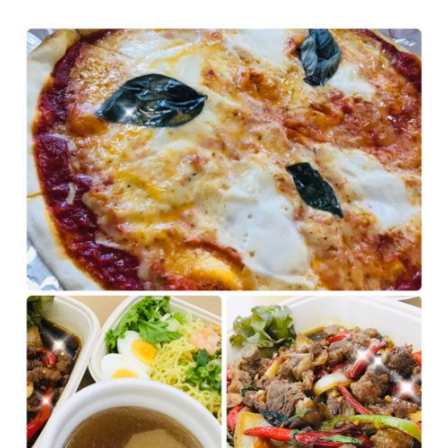
産業廃棄物 収集運搬・中間処理業
砂利採取販売業
建造物総合解体業
Story
日榮の歩み
News
お知らせ
Recruit
採用情報