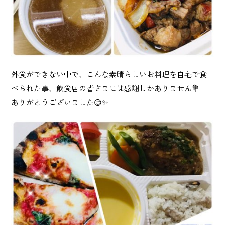
Privacy Policy
プライバシーポリシー
Contact
外食ができない中で、こんな素晴らしいお料理を自宅で食
お問い合わせ
べられた事、飲食店の皆さまには感謝しかありません💐
ありがとうございました😊✨