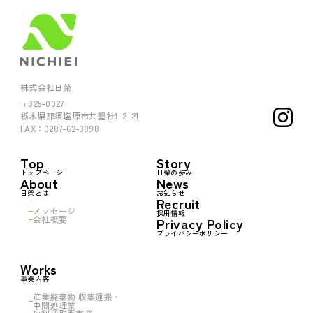
株式会社日榮
〒325-0027
栃木県那須塩原市共墾社1-2-21
FAX：0287-62-3898
Top
Story
トップページ
日榮の歩み
About
News
日榮とは
お知らせ
Recruit
メッセージ
採用情報
会社概要
Privacy Policy
プライバシーポリシー
Works
事業内容
産業廃棄物 収集運搬・
中間処理業