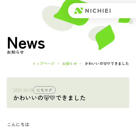
Top
News
トップページ
About
お知らせ
日榮とは
トップページ
お知らせ
かわいいの🐻💛できました
メッセージ
2021.10.19
にちログ
かわいいの🐻💛できました
会社概要
Works
こんにちは
事業内容