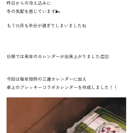
昨日からの冷え込みに
産業廃棄物 収集運搬・中間処理業
冬の気配を感じています🌬
砂利採取販売業
⁡もう10月も半分が過ぎてしまいましたね
建造物総合解体業
日榮では来年のカレンダーが出来上がりました👏🏻
Story
日榮の歩み
今回は毎年恒例の三連カレンダーに加え
News
卓上のブレッキーコラボカレンダーを作成しました！！
お知らせ
Recruit
採用情報