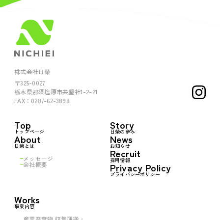
株式会社日榮
〒325-0027
栃木県那須塩原市共墾社1-2-21
FAX：0287-62-3898
Top
Story
トップページ
日榮の歩み
About
News
日榮とは
お知らせ
Recruit
メッセージ
採用情報
会社概要
Privacy Policy
プライバシーポリシー
Works
事業内容
産業廃棄物 収集運搬・