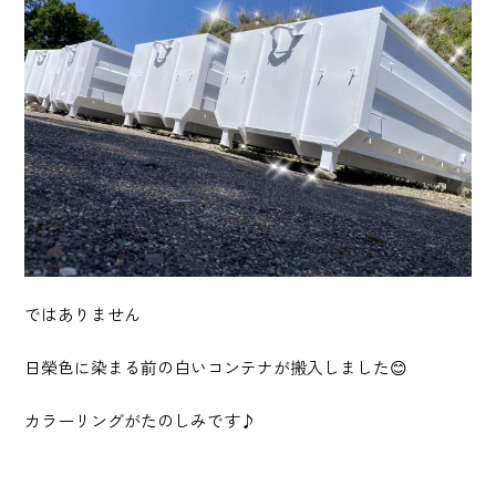
産業廃棄物 収集運搬・中間処理業
砂利採取販売業
建造物総合解体業
Story
日榮の歩み
News
ではありません
お知らせ
日榮色に染まる前の白いコンテナが搬入しました😊
Recruit
カラーリングがたのしみです♪
採用情報