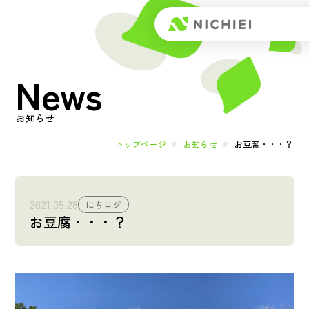
Top
News
トップページ
About
お知らせ
日榮とは
トップページ
お知らせ
お豆腐・・・？
メッセージ
2021.05.28
にちログ
お豆腐・・・？
会社概要
Works
事業内容