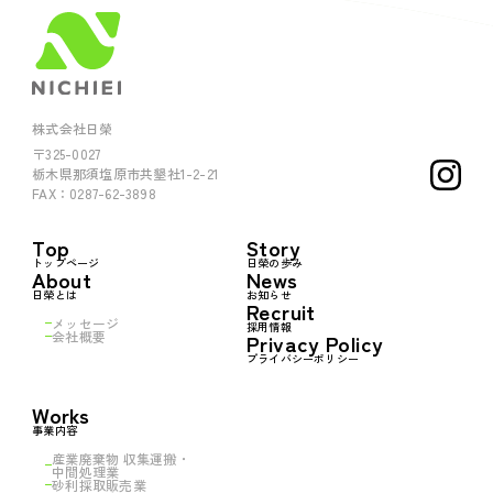
株式会社日榮
〒325-0027
栃木県那須塩原市共墾社1-2-21
FAX：0287-62-3898
Top
Story
トップページ
日榮の歩み
About
News
日榮とは
お知らせ
Recruit
メッセージ
採用情報
会社概要
Privacy Policy
プライバシーポリシー
Works
事業内容
産業廃棄物 収集運搬・
中間処理業
砂利採取販売業