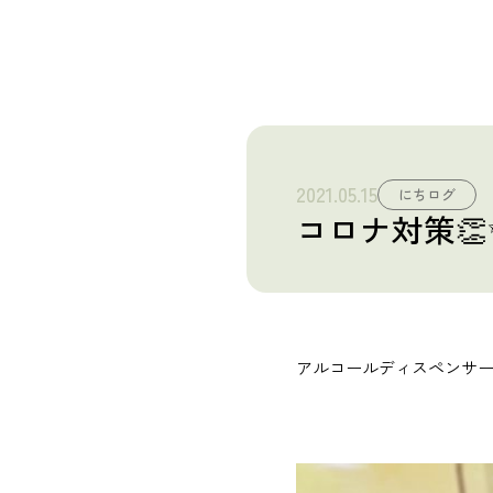
産業廃棄物 収集運搬・中間処理業
砂利採取販売業
建造物総合解体業
2021.05.15
にちログ
Story
コロナ対策👏
日榮の歩み
News
お知らせ
アルコールディスペンサ
Recruit
採用情報