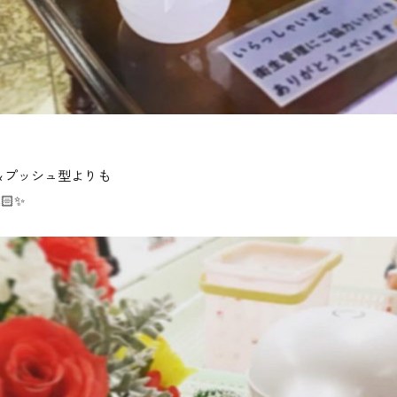
＆プッシュ型よりも
🏻✨