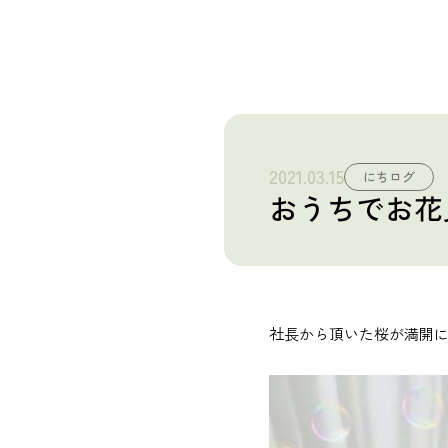
産業廃棄物 収集運搬・中間処理業
砂利採取販売業
建造物総合解体業
2021.03.15
にちログ
Story
おうちでお花
日榮の歩み
News
お知らせ
社長から頂いた桜が満開に
Recruit
採用情報