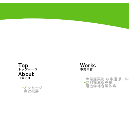
Top
Works
トップページ
事業内容
About
日榮とは
産業廃棄物 収集運搬・
中
砂利採取販売業
建造物総合解体業
メッセージ
会社概要