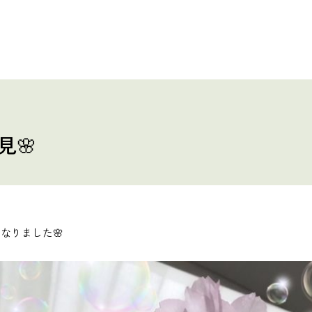
見🌸
なりました🌸