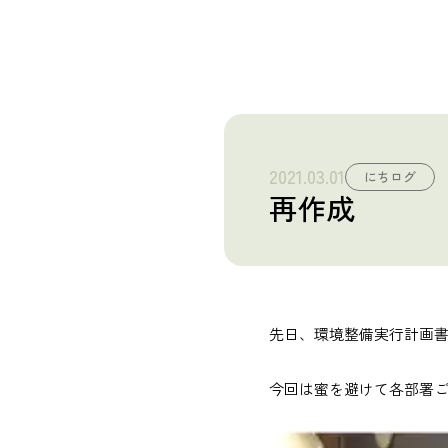
産業廃棄物 収集運搬・中間処理業
砂利採取販売業
建造物総合解体業
2021.03.01
にちログ
Story
再作成
日榮の歩み
News
お知らせ
先日、環境整備実行計画
Recruit
今回は蜜を避けて各部署
採用情報