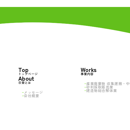
Top
Works
トップページ
事業内容
About
日榮とは
産業廃棄物 収集運搬・
中
砂利採取販売業
建造物総合解体業
メッセージ
会社概要