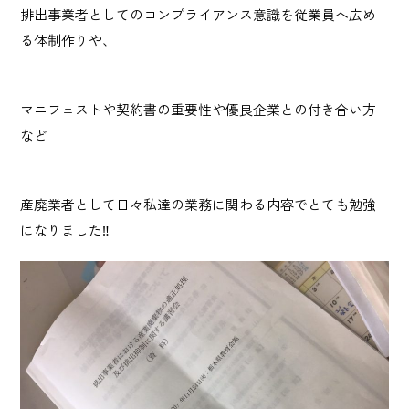
Privacy Policy
排出事業者としてのコンプライアンス意識を従業員へ広め
プライバシーポリシー
る体制作りや、
Contact
マニフェストや契約書の重要性や優良企業との付き合い方
など
お問い合わせ
産廃業者として日々私達の業務に関わる内容でとても勉強
になりました‼︎