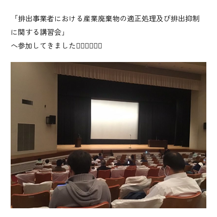
産業廃棄物 収集運搬・中間処理業
「排出事業者における産業廃棄物の適正処理及び排出抑制
に関する講習会」
砂利採取販売業
へ参加してきました🙋🏻‍♀️🙋🏻‍♀️
建造物総合解体業
Story
日榮の歩み
News
お知らせ
Recruit
採用情報