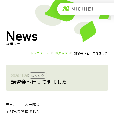
Top
News
トップページ
About
お知らせ
日榮とは
トップページ
お知らせ
講習会へ行ってきました
メッセージ
2020.11.26
にちログ
講習会へ行ってきました
会社概要
Works
先日、上司と一緒に
事業内容
宇都宮で開催された