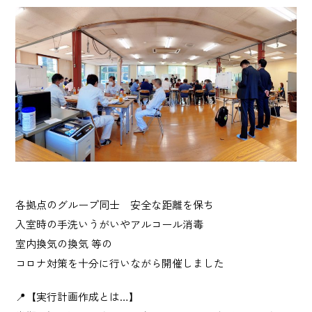
産業廃棄物 収集運搬・中間処理業
砂利採取販売業
建造物総合解体業
Story
日榮の歩み
News
各拠点のグループ同士 安全な距離を保ち
お知らせ
入室時の手洗いうがいやアルコール消毒
室内換気の換気 等の
Recruit
コロナ対策を十分に行いながら開催しました
採用情報
📍【実行計画作成とは…】