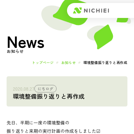
Top
News
トップページ
About
お知らせ
日榮とは
トップページ
お知らせ
環境整備振り返りと再作成
メッセージ
2020.08.27
にちログ
環境整備振り返りと再作成
会社概要
Works
先日、半期に一度の環境整備の
事業内容
振り返りと来期の実行計画の作成をしました︎︎︎︎☑︎