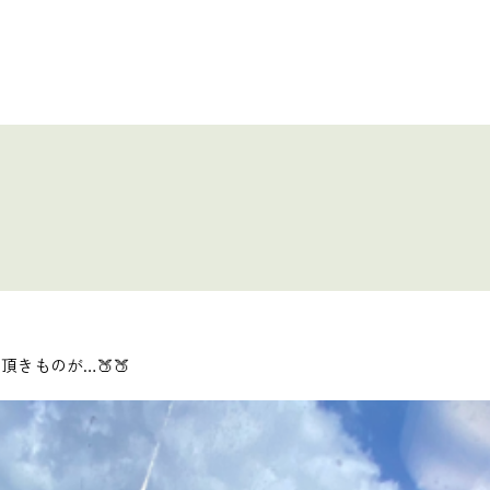
きものが…🍑🍑