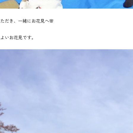
ただき、一緒にお花見へ🌸
地よいお花見です。