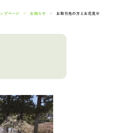
ップページ
お知らせ
お取引先の方とお花見🌸