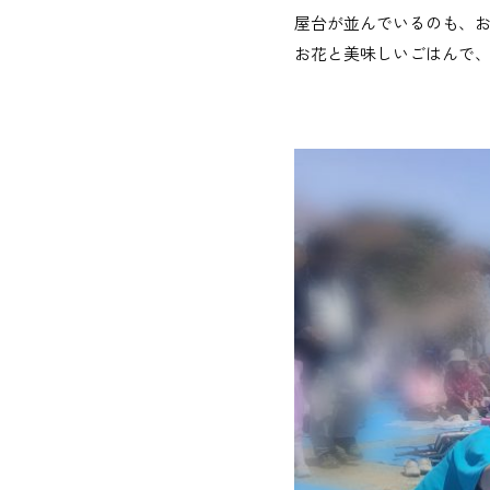
屋台が並んでいるのも、
お花と美味しいごはんで