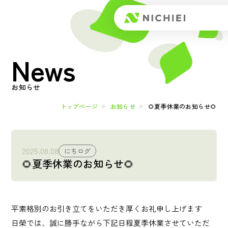
Top
News
トップページ
About
お知らせ
日榮とは
トップページ
お知らせ
🌻夏季休業のお知らせ🌻
メッセージ
2025.08.08
にちログ
🌻夏季休業のお知らせ🌻
会社概要
Works
平素格別のお引き立てをいただき厚くお礼申し上げます
事業内容
日榮では、誠に勝手ながら下記日程夏季休業させていただ