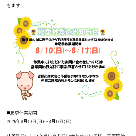
産業廃棄物 収集運搬・中間処理業
きます
砂利採取販売業
建造物総合解体業
Story
日榮の歩み
News
お知らせ
Recruit
◼️夏季休業期間
2025年8月10日(日)〜8月17日(日)
採用情報
休業期間中にいただいたお問い合わせついては、営業開始