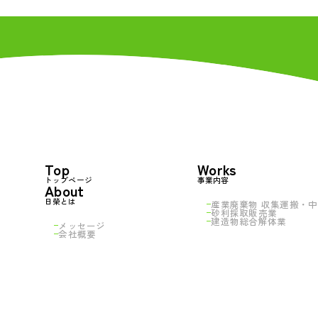
Top
Works
トップページ
事業内容
About
日榮とは
産業廃棄物 収集運搬・
中
砂利採取販売業
建造物総合解体業
メッセージ
会社概要