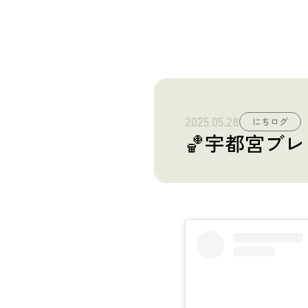
産業廃棄物 収集運搬・中間処理業
砂利採取販売業
建造物総合解体業
2025.05.28
にちログ
Story
🏀宇都宮ブ
日榮の歩み
News
お知らせ
Recruit
採用情報