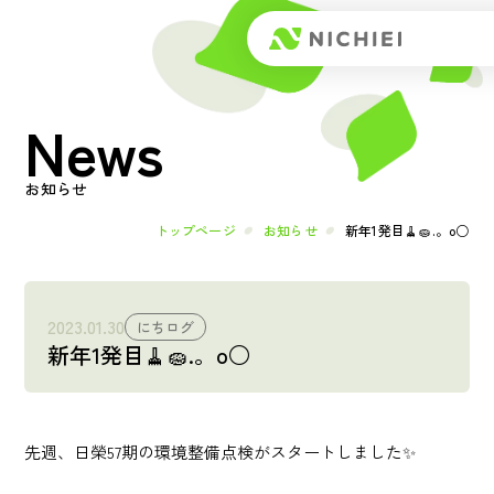
Top
News
トップページ
About
お知らせ
日榮とは
トップページ
お知らせ
新年1発目🧹🧽.。o○
メッセージ
2023.01.30
にちログ
新年1発目🧹🧽.。o○
会社概要
Works
先週、日榮57期の環境整備点検がスタートしました✨
事業内容