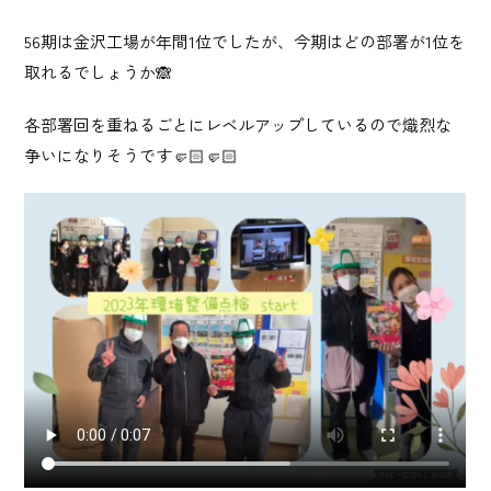
産業廃棄物 収集運搬・中間処理業
56期は金沢工場が年間1位でしたが、今期はどの部署が1位を
取れるでしょうか🙈
砂利採取販売業
各部署回を重ねるごとにレベルアップしているので熾烈な
建造物総合解体業
争いになりそうです🤛🏻🤛🏻
Story
日榮の歩み
News
お知らせ
Recruit
採用情報