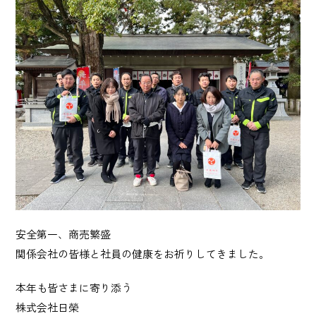
産業廃棄物 収集運搬・中間処理業
砂利採取販売業
建造物総合解体業
Story
日榮の歩み
News
お知らせ
安全第一、商売繁盛
関係会社の皆様と社員の健康をお祈りしてきました。
Recruit
採用情報
本年も皆さまに寄り添う
株式会社日榮