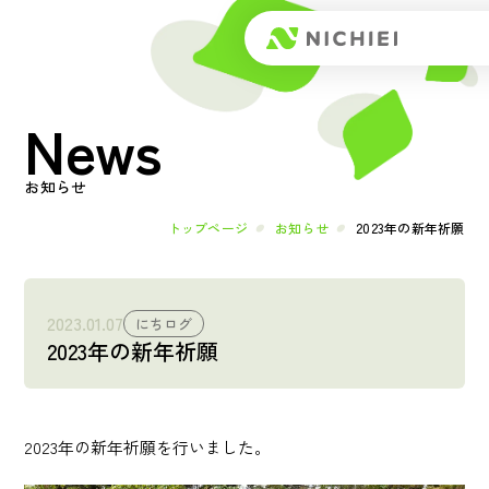
Top
News
トップページ
About
お知らせ
日榮とは
トップページ
お知らせ
2023年の新年祈願
メッセージ
2023.01.07
にちログ
2023年の新年祈願
会社概要
Works
2023年の新年祈願を行いました。
事業内容